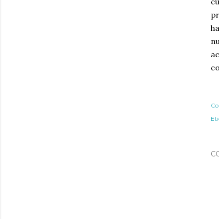
c
pr
ha
nu
a
c
Co
Et
C