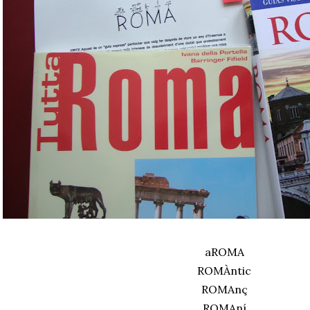
aROMA
ROMÀntic
ROMAnç
ROMAní