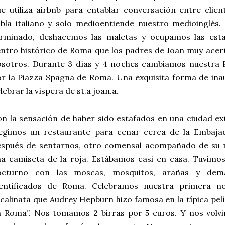
e utiliza airbnb para entablar conversación entre clien
bla italiano y solo medioentiende nuestro medioinglés
erminado, deshacemos las maletas y ocupamos las esta
ntro histórico de Roma que los padres de Joan muy ace
osotros. Durante 3 días y 4 noches cambiamos nuestra 
r la Piazza Spagna de Roma. Una exquisita forma de ina
lebrar la víspera de st.a joan.a.
n la sensación de haber sido estafados en una ciudad extr
legimos un restaurante para cenar cerca de la Embaja
espués de sentarnos, otro comensal acompañado de su n
a camiseta de la roja. Estábamos casi en casa. Tuvimo
octurno con las moscas, mosquitos, arañas y demá
dentificados de Roma. Celebramos nuestra primera n
calinata que Audrey Hepburn hizo famosa en la típica pe
n Roma”. Nos tomamos 2 birras por 5 euros. Y nos volv