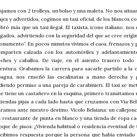
ajamos con 2 trolleys, un bolso y una maleta. No nos situ
ajes y advertidos, cogimos un taxi oficial, de los blancos c
bró más que un taxi ilegal. El taxista, icono italiano, no
egados, advirtiendo con la seguridad del que se cree origin
numento”. En pocos minutos vivimos el caos, frenazos y p
omparten calzada con los automóviles y adelantamient
ches y caballos. De viaje, en el asiento trasero todo
entura. Grabamos la carrera para sacarle partido a la
pagna, nos enseñó las escalinatas a mano derecha y g
diendo permiso a una pareja de carabinieri. El taxi se met
e tiene un castañero en la esquina, primero transitamos u
tiendas pijas a cada lado hasta que cruzamos con Vía Be
ramos ante nuestro destino. Vicolo Belsiana: un callejon
 restaurante de punta en blanco y una tienda de ropa c
oque de pisos: ¿Vivienda habitual o residencia eventual d
cibimos respuesta porque la persona que había enviado n