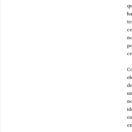
qu
ha
t
ce
n
po
ce
Co
e
d
un
n
i
es
e