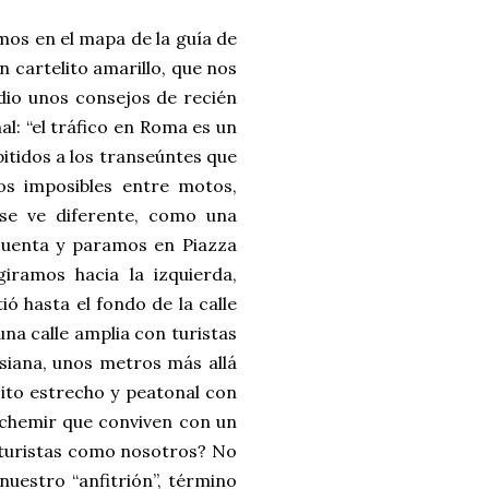
amos en el mapa de la guía de
on cartelito amarillo, que nos
s dio unos consejos de recién
al: “el tráfico en Roma es un
itidos a los transeúntes que
os imposibles entre motos,
 se ve diferente, como una
 cuenta y paramos en Piazza
iramos hacia la izquierda,
ió hasta el fondo de la calle
na calle amplia con turistas
lsiana, unos metros más allá
cito estrecho y peatonal con
achemir que conviven con un
e turistas como nosotros? No
uestro “anfitrión”, término