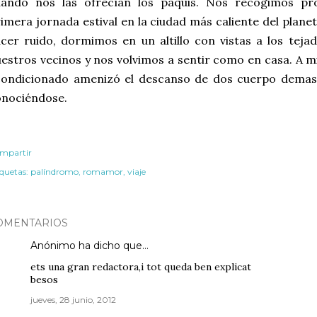
uando nos las ofrecían los paquis. Nos recogimos p
imera jornada estival en la ciudad más caliente del plane
cer ruido, dormimos en un altillo con vistas a los te
estros vecinos y nos volvimos a sentir como en casa. A m
condicionado amenizó el descanso de dos cuerpo demas
onociéndose.
mpartir
iquetas:
palíndromo
romamor
viaje
OMENTARIOS
Anónimo ha dicho que…
ets una gran redactora,i tot queda ben explicat
besos
jueves, 28 junio, 2012