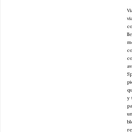
Vi
vi
co
ll
mo
c
co
av
S
pi
qu
y 
pa
un
bl
re