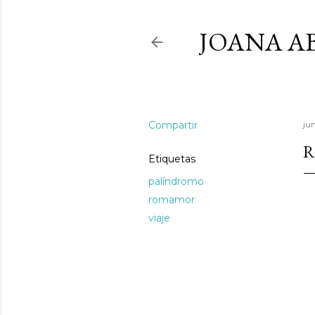
JOANA AB
Compartir
ju
Etiquetas
palíndromo
romamor
viaje